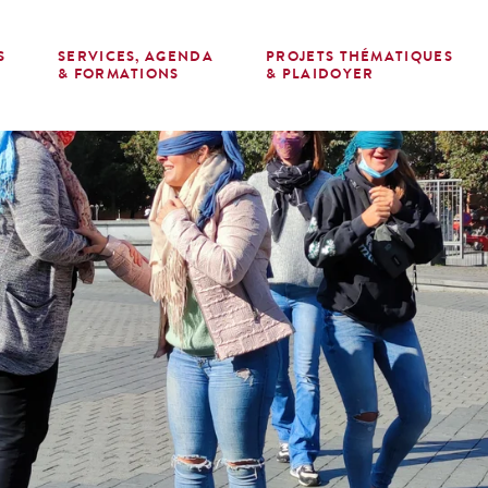
S
SERVICES, AGENDA
PROJETS THÉMATIQUES
E
& FORMATIONS
& PLAIDOYER