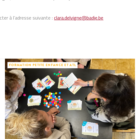
ter à l’adresse suivante :
clara.delvigne@badje.be
FORMATION PETITE ENFANCE ET ATL