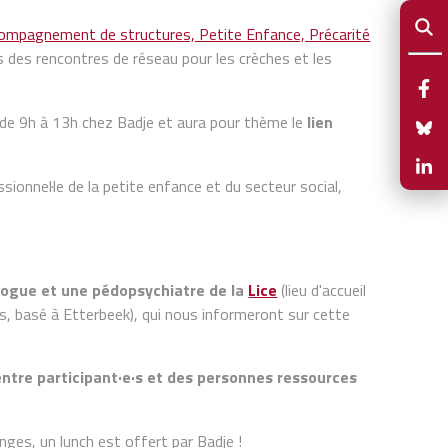
ompagnement de structures, Petite Enfance, Précarité
 des rencontres de réseau pour les crèches et les
 de 9h à 13h chez Badje et aura pour thème le
lien
ionnel·le de la petite enfance et du secteur social,
ogue et une pédopsychiatre de la
Lice
(lieu d'accueil
ts, basé à Etterbeek), qui nous informeront sur cette
tre participant·e·s et des personnes ressources
nges, un lunch est offert par Badje !