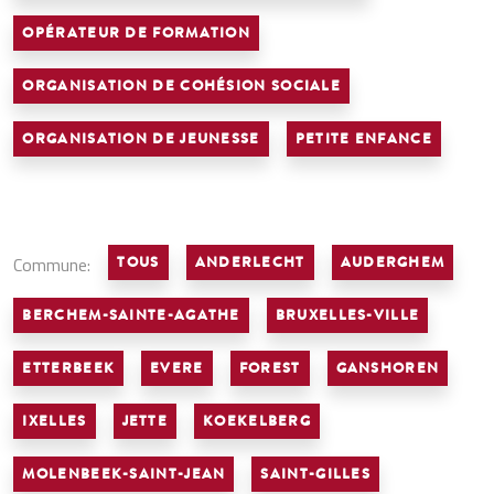
OPÉRATEUR DE FORMATION
ORGANISATION DE COHÉSION SOCIALE
ORGANISATION DE JEUNESSE
PETITE ENFANCE
Commune:
TOUS
ANDERLECHT
AUDERGHEM
BERCHEM-SAINTE-AGATHE
BRUXELLES-VILLE
ETTERBEEK
EVERE
FOREST
GANSHOREN
IXELLES
JETTE
KOEKELBERG
MOLENBEEK-SAINT-JEAN
SAINT-GILLES