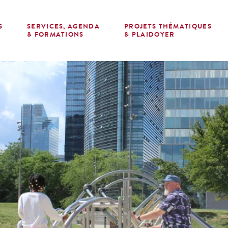
S
SERVICES, AGENDA
PROJETS THÉMATIQUES
E
& FORMATIONS
& PLAIDOYER